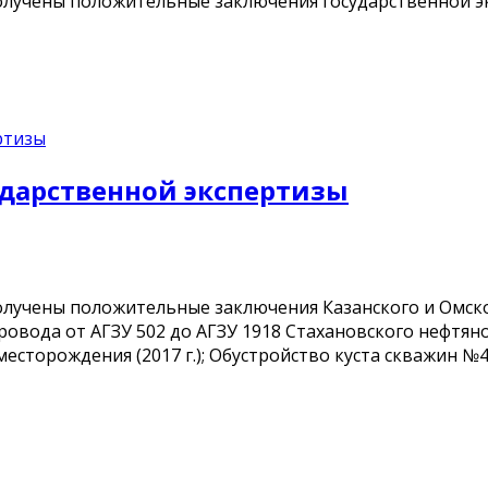
лучены положительные заключения государственной э
дарственной экспертизы
учены положительные заключения Казанского и Омског
вода от АГЗУ 502 до АГЗУ 1918 Стахановского нефтяно
есторождения (2017 г.); Обустройство куста скважин 