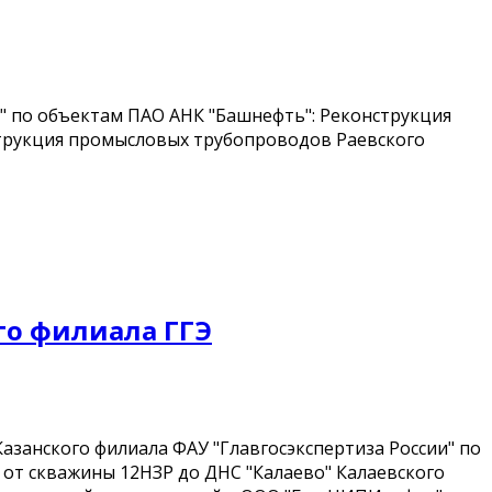
" по объектам ПАО АНК "Башнефть": Реконструкция
нструкция промысловых трубопроводов Раевского
го филиала ГГЭ
занского филиала ФАУ "Главгосэкспертиза России" по
от скважины 12НЗР до ДНС "Калаево" Калаевского