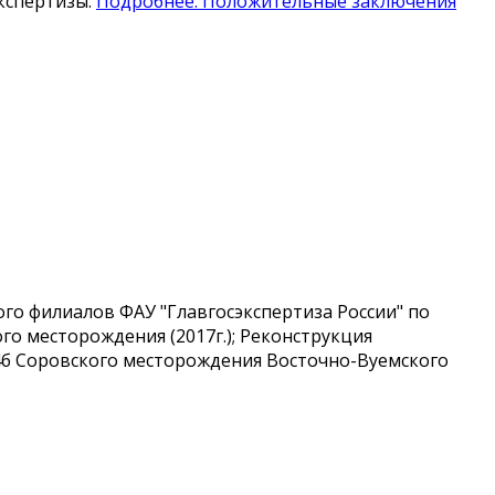
кспертизы:
Подробнее: Положительные заключения
о филиалов ФАУ "Главгосэкспертиза России" по
го месторождения (2017г.); Реконструкция
№4б Соровского месторождения Восточно-Вуемского