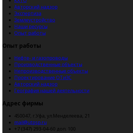
КХТО
Авторский надзор
Экспертиза
Землеустройство
Наши ресурсы
Опыт работы
Опыт работы
Нефте- и газопроводы
Производственные объекты
Непроизводственные объекты
Проектирование ОТиЗС
Авторский надзор
География нашей деятельности
Адрес фирмы
450047, г.Уфа, ул.Менделеева, 21
mail@utpsp.ru
+7 (347) 293-04-60 доп. 100