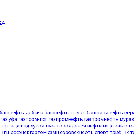
24
башнефть-добыча
башнефть-полюс
башнипинефть
вер
газ уфа
газпром-пхг
газпромнефть
газпромнефть мура
опровод
кпд
лукойл
месторождения нефти
нефтеавтом
-нтц
росэнергоатом
сзмн
соровскнефть
спорт
таиф-нк
т