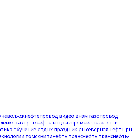
хневолжскнефтепровод
видео
внзм
газопровод
вленко
газпромнефть нтц
газпромнефть-восток
атика
обучение
отдых
праздник
рн северная нефть
рн-
ехнологии
томскнипинефть
транснефть
транснефть-