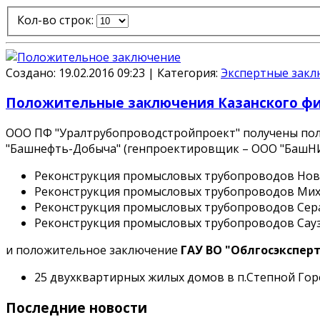
Кол-во строк:
Создано: 19.02.2016 09:23
|
Категория:
Экспертные закл
Положительные заключения Казанского фи
ООО ПФ "Уралтрубопроводстройпроект" получены по
"Башнефть-Добыча"
(генпроектировщик –
ООО "БашН
Реконструкция промысловых трубопроводов Ново-
Реконструкция промысловых трубопроводов Михай
Реконструкция промысловых трубопроводов Сераф
Реконструкция промысловых трубопроводов Саузб
и положительное заключение
ГАУ ВО "Облгосэкспер
25 двухквартирных жилых домов в п.Степной Гор
Последние новости