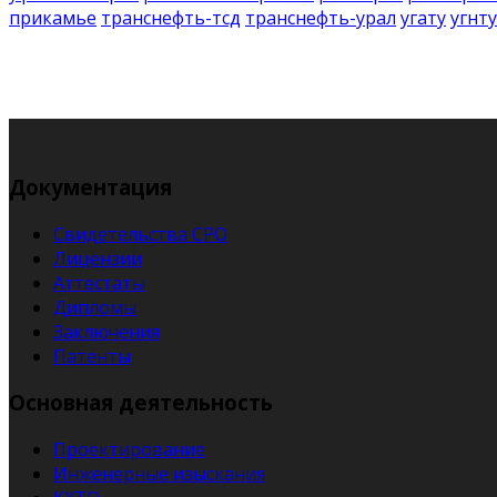
прикамье
транснефть-тсд
транснефть-урал
угату
угнту
Документация
Свидетельства СРО
Лицензии
Аттестаты
Дипломы
Заключения
Патенты
Основная деятельность
Проектирование
Инженерные изыскания