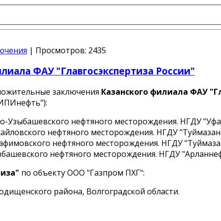
ючения
|
Просмотров:
2435
лиала ФАУ "Главгосэкспертиза России"
ложительные заключения
Казанского филиала ФАУ "Г
ИПИнефть"
):
Узыбашевского нефтяного месторождения. НГДУ "Уфане
ловского нефтяного месторождения. НГДУ "Туймазанефт
имовского нефтяного месторождения. НГДУ "Туймазанеф
ашевского нефтяного месторождения. НГДУ "Арланнефть
тиза"
по объекту
ООО "Газпром ПХГ"
:
одищенского района, Волгоградской области.