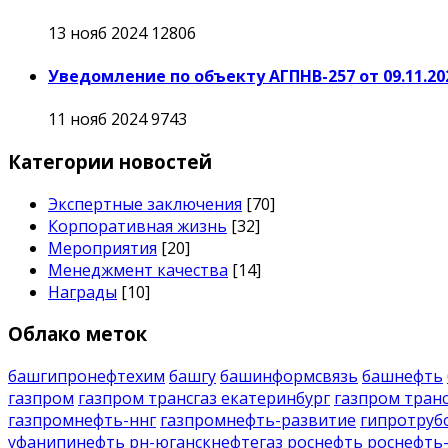
13 нояб 2024
12806
Уведомление по объекту АГПНВ-257 от 09.11.20
11 нояб 2024
9743
Категории новостей
Экспертные заключения
[70]
Корпоративная жизнь
[32]
Мероприятия
[20]
Менеджмент качества
[14]
Награды
[10]
Облако меток
башгипронефтехим
башгу
башинформсвязь
башнефть
газпром
газпром трансгаз екатеринбург
газпром транс
газпромнефть-ннг
газпромнефть-развитие
гипротруб
уфанипинефть
рн-юганскнефтегаз
роснефть
роснефть