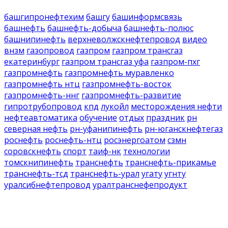
башгипронефтехим
башгу
башинформсвязь
башнефть
башнефть-добыча
башнефть-полюс
башнипинефть
верхневолжскнефтепровод
видео
внзм
газопровод
газпром
газпром трансгаз
екатеринбург
газпром трансгаз уфа
газпром-пхг
газпромнефть
газпромнефть муравленко
газпромнефть нтц
газпромнефть-восток
газпромнефть-ннг
газпромнефть-развитие
гипротрубопровод
кпд
лукойл
месторождения нефти
нефтеавтоматика
обучение
отдых
праздник
рн
северная нефть
рн-уфанипинефть
рн-юганскнефтегаз
роснефть
роснефть-нтц
росэнергоатом
сзмн
соровскнефть
спорт
таиф-нк
технологии
томскнипинефть
транснефть
транснефть-прикамье
транснефть-тсд
транснефть-урал
угату
угнту
уралсибнефтепровод
уралтранснефепродукт