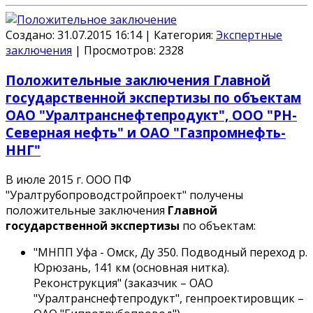
Создано: 31.07.2015 16:14
|
Категория:
Экспертные
заключения
|
Просмотров:
2328
Положительные заключения Главной
государственной экспертизы по объектам
ОАО "Уралтранснефтепродукт", ООО "РН-
Северная нефть" и ОАО "Газпромнефть-
ННГ"
В июле 2015 г. ООО ПФ
"Уралтрубопроводстройпроект" получены
положительные заключения
Главной
государственной экспертизы
по объектам:
"МНПП Уфа - Омск, Ду 350. Подводный переход р.
Юрюзань, 141 км (основная нитка).
Реконструкция" (заказчик –
ОАО
"Уралтранснефтепродукт"
, генпроектировщик –