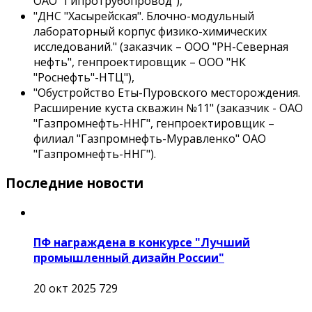
ОАО "Гипротрубопровод"
),
"ДНС "Хасырейская". Блочно-модульный
лабораторный корпус физико-химических
исследований." (заказчик –
ООО "РН-Северная
нефть"
, генпроектировщик –
ООО "НК
"Роснефть"-НТЦ"
),
"Обустройство Еты-Пуровского месторождения.
Расширение куста скважин №11" (заказчик -
ОАО
"Газпромнефть-ННГ"
, генпроектировщик –
филиал
"Газпромнефть-Муравленко" ОАО
"Газпромнефть-ННГ"
).
Последние новости
ПФ награждена в конкурсе "Лучший
промышленный дизайн России"
20 окт 2025
729