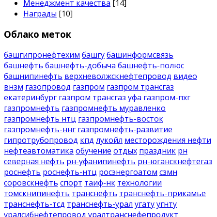
Менеджмент качества
[14]
Награды
[10]
Облако меток
башгипронефтехим
башгу
башинформсвязь
башнефть
башнефть-добыча
башнефть-полюс
башнипинефть
верхневолжскнефтепровод
видео
внзм
газопровод
газпром
газпром трансгаз
екатеринбург
газпром трансгаз уфа
газпром-пхг
газпромнефть
газпромнефть муравленко
газпромнефть нтц
газпромнефть-восток
газпромнефть-ннг
газпромнефть-развитие
гипротрубопровод
кпд
лукойл
месторождения нефти
нефтеавтоматика
обучение
отдых
праздник
рн
северная нефть
рн-уфанипинефть
рн-юганскнефтегаз
роснефть
роснефть-нтц
росэнергоатом
сзмн
соровскнефть
спорт
таиф-нк
технологии
томскнипинефть
транснефть
транснефть-прикамье
транснефть-тсд
транснефть-урал
угату
угнту
уралсибнефтепровод
уралтранснефепродукт