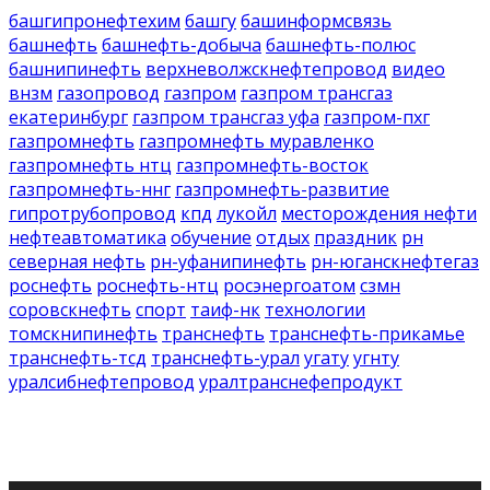
башгипронефтехим
башгу
башинформсвязь
башнефть
башнефть-добыча
башнефть-полюс
башнипинефть
верхневолжскнефтепровод
видео
внзм
газопровод
газпром
газпром трансгаз
екатеринбург
газпром трансгаз уфа
газпром-пхг
газпромнефть
газпромнефть муравленко
газпромнефть нтц
газпромнефть-восток
газпромнефть-ннг
газпромнефть-развитие
гипротрубопровод
кпд
лукойл
месторождения нефти
нефтеавтоматика
обучение
отдых
праздник
рн
северная нефть
рн-уфанипинефть
рн-юганскнефтегаз
роснефть
роснефть-нтц
росэнергоатом
сзмн
соровскнефть
спорт
таиф-нк
технологии
томскнипинефть
транснефть
транснефть-прикамье
транснефть-тсд
транснефть-урал
угату
угнту
уралсибнефтепровод
уралтранснефепродукт