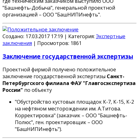
где техническим заказчиком выступило
ООО
"Башнефть-Добыча"
, генеральной проектной
организацией –
ООО "БашНИПИнефть"
.
Создано: 17.03.2017 17:19
|
Категория:
Экспертные
заключения
|
Просмотров:
1861
Заключение государственной экспертизы
Проектной фирмой получено положительное
заключение государственной экспертизы
Санкт-
Петербургского филиала ФАУ "Главгосэкспертиза
России"
по объекту
"Обустройство кустовых площадок К-7, К-15, К-2
на нефтяном месторождении им. А.Титова.
Корректировка" (заказчик –
ООО "Башнефть-
Полюс"
, ген. проектировщик –
ООО
"БашНИПИнефть"
).