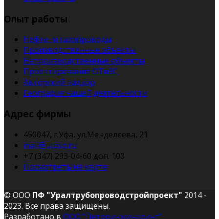
Опыт работы
Нефте- и газопроводы
Производственные объекты
Непроизводственные объекты
Проектирование ОТиЗС
Авторский надзор
География нашей деятельности
Адрес фирмы
450047, г.Уфа, ул.Менделеева, 21
mail@utpsp.ru
+7 (347) 293-04-60 доп. 100
Посмотреть на карте
© ООО
ПФ "Уралтрубопроводстройпроект"
2014 -
2023. Все права защищены.
Разработано в
ООО "Петроинжиниринг"