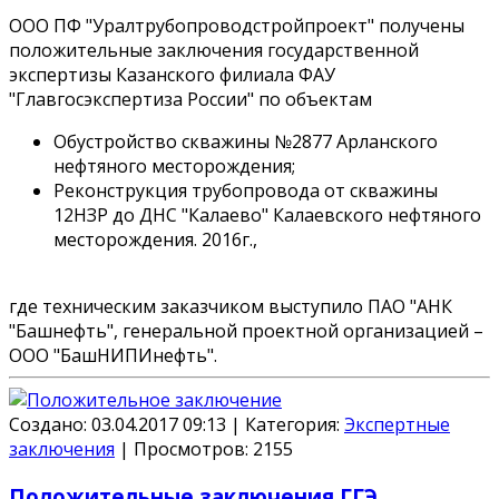
ООО ПФ "Уралтрубопроводстройпроект" получены
положительные заключения государственной
экспертизы Казанского филиала ФАУ
"Главгосэкспертиза России" по объектам
Обустройство скважины №2877 Арланского
нефтяного месторождения;
Реконструкция трубопровода от скважины
12НЗР до ДНС "Калаево" Калаевского нефтяного
месторождения. 2016г.,
где техническим заказчиком выступило
ПАО "АНК
"Башнефть"
, генеральной проектной организацией –
ООО "БашНИПИнефть"
.
Создано: 03.04.2017 09:13
|
Категория:
Экспертные
заключения
|
Просмотров:
2155
Положительные заключения ГГЭ