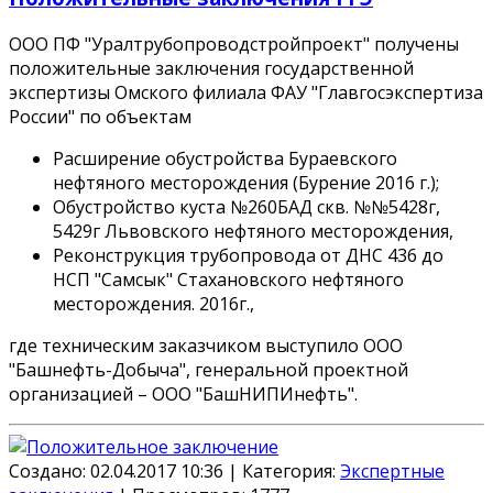
ООО ПФ "Уралтрубопроводстройпроект" получены
положительные заключения государственной
экспертизы Омского филиала ФАУ "Главгосэкспертиза
России" по объектам
Расширение обустройства Бураевского
нефтяного месторождения (Бурение 2016 г.);
Обустройство куста №260БАД скв. №№5428г,
5429г Львовского нефтяного месторождения,
Реконструкция трубопровода от ДНС 436 до
НСП "Самсык" Стахановского нефтяного
месторождения. 2016г.,
где техническим заказчиком выступило
ООО
"Башнефть-Добыча"
, генеральной проектной
организацией –
ООО "БашНИПИнефть"
.
Создано: 02.04.2017 10:36
|
Категория:
Экспертные