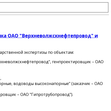
ика ОАО "Верхневолжскнефтепровод" и
арственной экспертизы по объектам:
рхневолжскнефтепровод"
, генпроектировщик –
ОАО
,
орные, водоводы высоконапорные" (заказчик –
ОАО
тировщик –
ОАО "Гипротрубопровод"
).