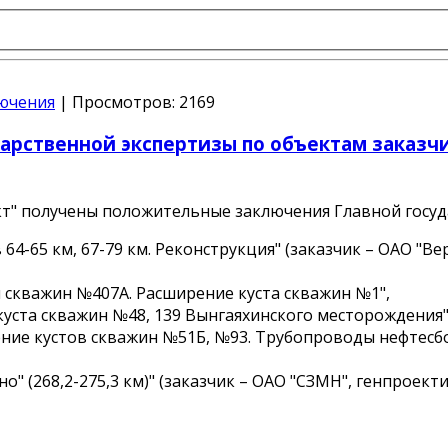
ючения
|
Просмотров:
2169
арственной экспертизы по объектам заказч
кт" получены положительные заключения Главной госуд
 64-65 км, 67-79 км. Реконструкция" (заказчик –
ОАО "Ве
 скважин №407А. Расширение куста скважин №1",
куста скважин №48, 139 Вынгаяхинского месторождения"
ение кустов скважин №51Б, №93. Трубопроводы нефтесб
" (268,2-275,3 км)" (заказчик –
ОАО "СЗМН"
, генпроек