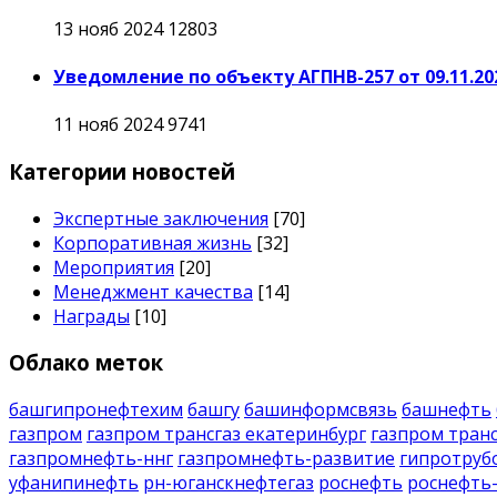
13 нояб 2024
12803
Уведомление по объекту АГПНВ-257 от 09.11.20
11 нояб 2024
9741
Категории новостей
Экспертные заключения
[70]
Корпоративная жизнь
[32]
Мероприятия
[20]
Менеджмент качества
[14]
Награды
[10]
Облако меток
башгипронефтехим
башгу
башинформсвязь
башнефть
газпром
газпром трансгаз екатеринбург
газпром транс
газпромнефть-ннг
газпромнефть-развитие
гипротруб
уфанипинефть
рн-юганскнефтегаз
роснефть
роснефть