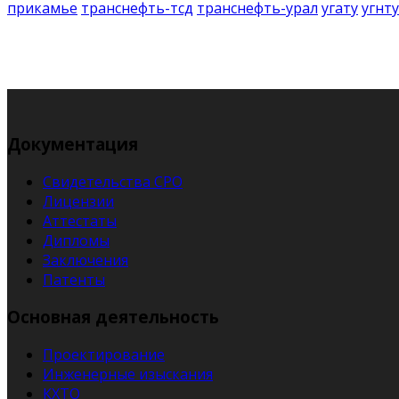
прикамье
транснефть-тсд
транснефть-урал
угату
угнту
Документация
Свидетельства СРО
Лицензии
Аттестаты
Дипломы
Заключения
Патенты
Основная деятельность
Проектирование
Инженерные изыскания
КХТО