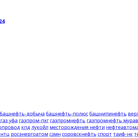
24
башнефть-добыча
башнефть-полюс
башнипинефть
вер
газ уфа
газпром-пхг
газпромнефть
газпромнефть мура
опровод
кпд
лукойл
месторождения нефти
нефтеавтом
-нтц
росэнергоатом
сзмн
соровскнефть
спорт
таиф-нк
т