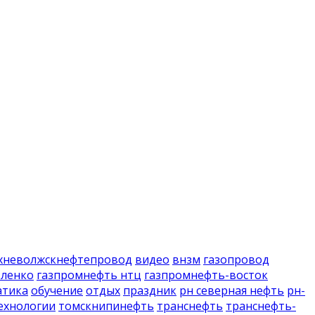
хневолжскнефтепровод
видео
внзм
газопровод
вленко
газпромнефть нтц
газпромнефть-восток
атика
обучение
отдых
праздник
рн северная нефть
рн-
ехнологии
томскнипинефть
транснефть
транснефть-