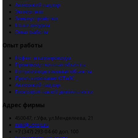
Авторский надзор
Экспертиза
Землеустройство
Наши ресурсы
Опыт работы
Опыт работы
Нефте- и газопроводы
Производственные объекты
Непроизводственные объекты
Проектирование ОТиЗС
Авторский надзор
География нашей деятельности
Адрес фирмы
450047, г.Уфа, ул.Менделеева, 21
mail@utpsp.ru
+7 (347) 293-04-60 доп. 100