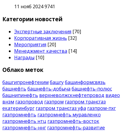
11 нояб 2024
9741
Категории новостей
Экспертные заключения
[70]
Корпоративная жизнь
[32]
Мероприятия
[20]
Менеджмент качества
[14]
Награды
[10]
Облако меток
башгипронефтехим
башгу
башинформсвязь
башнефть
башнефть-добыча
башнефть-полюс
башнипинефть
верхневолжскнефтепровод
видео
внзм
газопровод
газпром
газпром трансгаз
екатеринбург
газпром трансгаз уфа
газпром-пхг
газпромнефть
газпромнефть муравленко
газпромнефть нтц
газпромнефть-восток
газпромнефть-ннг
газпромнефть-развитие