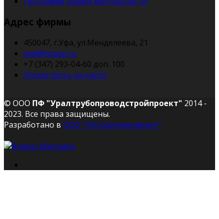
География нашей деятельности
Адрес фирмы
450047, г.Уфа, ул.Менделеева, 21
mail@utpsp.ru
+7 (347) 293-04-60 доп. 100
Посмотреть на карте
© ООО
ПФ "Уралтрубопроводстройпроект"
2014 -
2023. Все права защищены.
Разработано в
ООО "Петроинжиниринг"