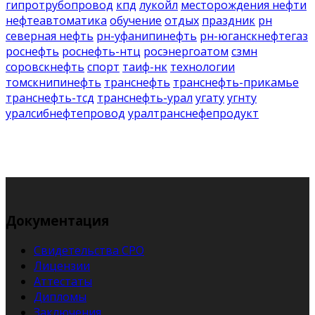
гипротрубопровод
кпд
лукойл
месторождения нефти
нефтеавтоматика
обучение
отдых
праздник
рн
северная нефть
рн-уфанипинефть
рн-юганскнефтегаз
роснефть
роснефть-нтц
росэнергоатом
сзмн
соровскнефть
спорт
таиф-нк
технологии
томскнипинефть
транснефть
транснефть-прикамье
транснефть-тсд
транснефть-урал
угату
угнту
уралсибнефтепровод
уралтранснефепродукт
Документация
Свидетельства СРО
Лицензии
Аттестаты
Дипломы
Заключения