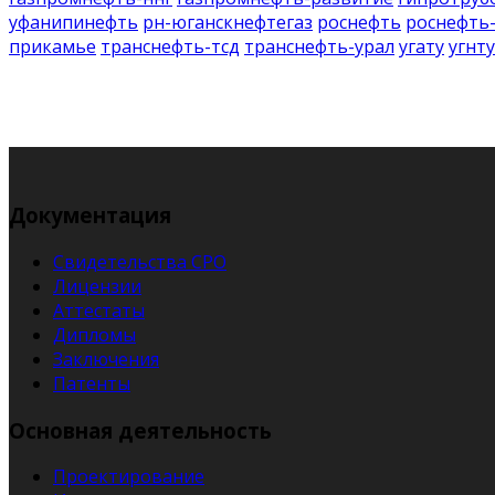
уфанипинефть
рн-юганскнефтегаз
роснефть
роснефть
прикамье
транснефть-тсд
транснефть-урал
угату
угнту
Документация
Свидетельства СРО
Лицензии
Аттестаты
Дипломы
Заключения
Патенты
Основная деятельность
Проектирование