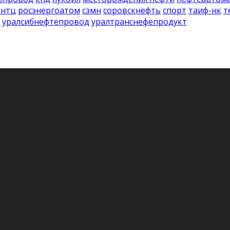
-нтц
росэнергоатом
сзмн
соровскнефть
спорт
таиф-нк
т
уралсибнефтепровод
уралтранснефепродукт