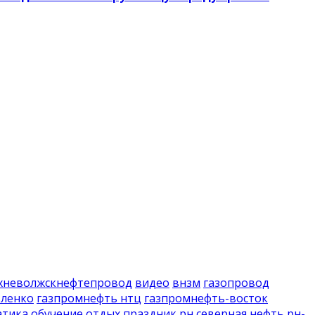
хневолжскнефтепровод
видео
внзм
газопровод
вленко
газпромнефть нтц
газпромнефть-восток
атика
обучение
отдых
праздник
рн северная нефть
рн-