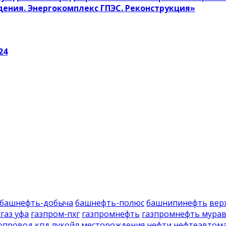
ения. Энергокомплекс ГПЭС. Реконструкция»
24
башнефть-добыча
башнефть-полюс
башнипинефть
вер
газ уфа
газпром-пхг
газпромнефть
газпромнефть мура
опровод
кпд
лукойл
месторождения нефти
нефтеавтом