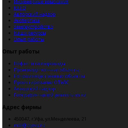
Инженерные изыскания
КХТО
Авторский надзор
Экспертиза
Землеустройство
Наши ресурсы
Опыт работы
Опыт работы
Нефте- и газопроводы
Производственные объекты
Непроизводственные объекты
Проектирование ОТиЗС
Авторский надзор
География нашей деятельности
Адрес фирмы
450047, г.Уфа, ул.Менделеева, 21
mail@utpsp.ru