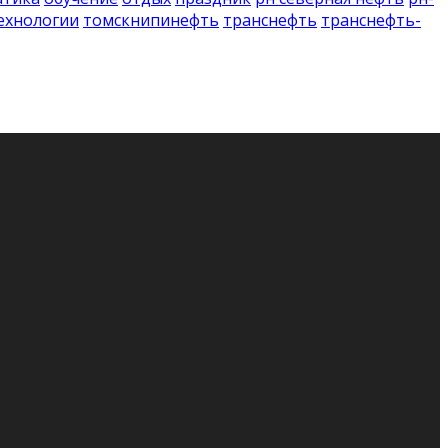
ехнологии
томскнипинефть
транснефть
транснефть-