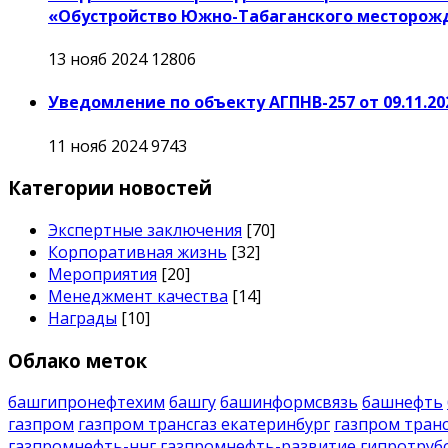
«Обустройство Южно-Табаганского месторожд
13 нояб 2024
12806
Уведомление по объекту АГПНВ-257 от 09.11.20
11 нояб 2024
9743
Категории новостей
Экспертные заключения
[70]
Корпоративная жизнь
[32]
Мероприятия
[20]
Менеджмент качества
[14]
Награды
[10]
Облако меток
башгипронефтехим
башгу
башинформсвязь
башнефть
газпром
газпром трансгаз екатеринбург
газпром транс
газпромнефть-ннг
газпромнефть-развитие
гипротруб