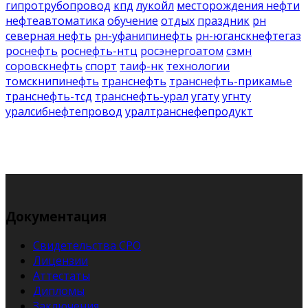
гипротрубопровод
кпд
лукойл
месторождения нефти
нефтеавтоматика
обучение
отдых
праздник
рн
северная нефть
рн-уфанипинефть
рн-юганскнефтегаз
роснефть
роснефть-нтц
росэнергоатом
сзмн
соровскнефть
спорт
таиф-нк
технологии
томскнипинефть
транснефть
транснефть-прикамье
транснефть-тсд
транснефть-урал
угату
угнту
уралсибнефтепровод
уралтранснефепродукт
Документация
Свидетельства СРО
Лицензии
Аттестаты
Дипломы
Заключения