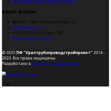
География нашей деятельности
Адрес фирмы
450047, г.Уфа, ул.Менделеева, 21
mail@utpsp.ru
+7 (347) 293-04-60 доп. 100
Посмотреть на карте
© ООО
ПФ "Уралтрубопроводстройпроект"
2014 -
2023. Все права защищены.
Разработано в
ООО "Петроинжиниринг"