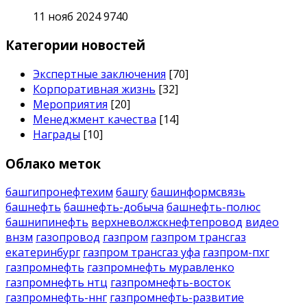
11 нояб 2024
9740
Категории новостей
Экспертные заключения
[70]
Корпоративная жизнь
[32]
Мероприятия
[20]
Менеджмент качества
[14]
Награды
[10]
Облако меток
башгипронефтехим
башгу
башинформсвязь
башнефть
башнефть-добыча
башнефть-полюс
башнипинефть
верхневолжскнефтепровод
видео
внзм
газопровод
газпром
газпром трансгаз
екатеринбург
газпром трансгаз уфа
газпром-пхг
газпромнефть
газпромнефть муравленко
газпромнефть нтц
газпромнефть-восток
газпромнефть-ннг
газпромнефть-развитие