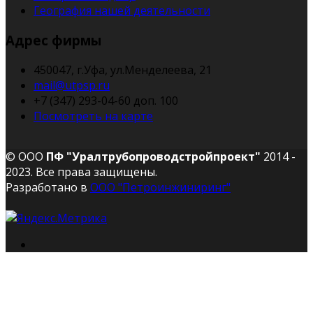
География нашей деятельности
Адрес фирмы
450047, г.Уфа, ул.Менделеева, 21
mail@utpsp.ru
+7 (347) 293-04-60 доп. 100
Посмотреть на карте
© ООО
ПФ "Уралтрубопроводстройпроект"
2014 -
2023. Все права защищены.
Разработано в
ООО "Петроинжиниринг"