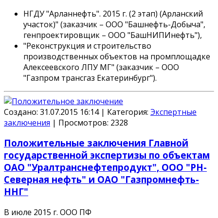
НГДУ "Арланнефть". 2015 г. (2 этап) (Арланский
участок)" (заказчик –
ООО "Башнефть-Добыча"
,
генпроектировщик –
ООО "БашНИПИнефть"
),
"Реконструкция и строительство
производственных объектов на промплощадке
Алексеевского ЛПУ МГ" (заказчик –
ООО
"Газпром трансгаз Екатеринбург"
).
Создано: 31.07.2015 16:14
|
Категория:
Экспертные
заключения
|
Просмотров:
2328
Положительные заключения Главной
государственной экспертизы по объектам
ОАО "Уралтранснефтепродукт", ООО "РН-
Северная нефть" и ОАО "Газпромнефть-
ННГ"
В июле 2015 г. ООО ПФ