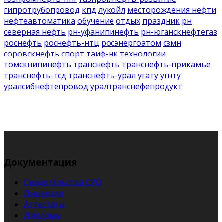
гипротрубопровод
кпд
лукойл
месторождения нефти
нефтеавтоматика
обучение
отдых
праздник
рн
северная нефть
рн-уфанипинефть
рн-юганскнефтегаз
роснефть
роснефть-нтц
росэнергоатом
сзмн
соровскнефть
спорт
таиф-нк
технологии
томскнипинефть
транснефть
транснефть-прикамье
транснефть-тсд
транснефть-урал
угату
угнту
уралсибнефтепровод
уралтранснефепродукт
Документация
Свидетельства СРО
Лицензии
Аттестаты
Дипломы