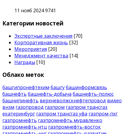
11 нояб 2024
9741
Категории новостей
Экспертные заключения
[70]
Корпоративная жизнь
[32]
Мероприятия
[20]
Менеджмент качества
[14]
Награды
[10]
Облако меток
башгипронефтехим
башгу
башинформсвязь
башнефть
башнефть-добыча
башнефть-полюс
башнипинефть
верхневолжскнефтепровод
видео
внзм
газопровод
газпром
газпром трансгаз
екатеринбург
газпром трансгаз уфа
газпром-пхг
газпромнефть
газпромнефть муравленко
газпромнефть нтц
газпромнефть-восток
газпромнефть-ннг
газпромнефть-развитие