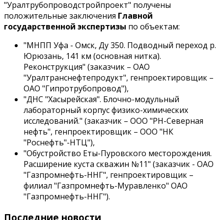
"Уралтрубопроводстройпроект" получены
положительные заключения
Главной
государственной экспертизы
по объектам:
"МНПП Уфа - Омск, Ду 350. Подводный переход р.
Юрюзань, 141 км (основная нитка).
Реконструкция" (заказчик –
ОАО
"Уралтранснефтепродукт"
, генпроектировщик –
ОАО "Гипротрубопровод"
),
"ДНС "Хасырейская". Блочно-модульный
лабораторный корпус физико-химических
исследований." (заказчик –
ООО "РН-Северная
нефть"
, генпроектировщик –
ООО "НК
"Роснефть"-НТЦ"
),
"Обустройство Еты-Пуровского месторождения.
Расширение куста скважин №11" (заказчик -
ОАО
"Газпромнефть-ННГ"
, генпроектировщик –
филиал
"Газпромнефть-Муравленко" ОАО
"Газпромнефть-ННГ"
).
Последние новости