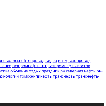
хневолжскнефтепровод
видео
внзм
газопровод
вленко
газпромнефть нтц
газпромнефть-восток
атика
обучение
отдых
праздник
рн северная нефть
рн-
ехнологии
томскнипинефть
транснефть
транснефть-