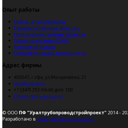
Опыт работы
Нефте- и газопроводы
Производственные объекты
Непроизводственные объекты
Проектирование ОТиЗС
Авторский надзор
География нашей деятельности
Адрес фирмы
450047, г.Уфа, ул.Менделеева, 21
mail@utpsp.ru
+7 (347) 293-04-60 доп. 100
Посмотреть на карте
© ООО
ПФ "Уралтрубопроводстройпроект"
2014 - 2
Разработано в
ООО "Петроинжиниринг"