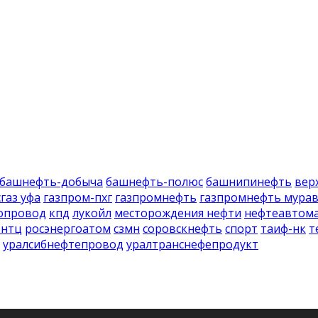
башнефть-добыча
башнефть-полюс
башнипинефть
вер
газ уфа
газпром-пхг
газпромнефть
газпромнефть мура
опровод
кпд
лукойл
месторождения нефти
нефтеавтом
-нтц
росэнергоатом
сзмн
соровскнефть
спорт
таиф-нк
т
уралсибнефтепровод
уралтранснефепродукт