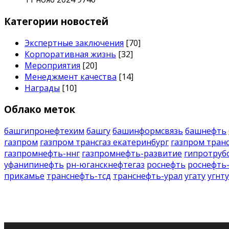
Категории новостей
Экспертные заключения
[70]
Корпоративная жизнь
[32]
Мероприятия
[20]
Менеджмент качества
[14]
Награды
[10]
Облако меток
башгипронефтехим
башгу
башинформсвязь
башнефть
газпром
газпром трансгаз екатеринбург
газпром транс
газпромнефть-ннг
газпромнефть-развитие
гипротруб
уфанипинефть
рн-юганскнефтегаз
роснефть
роснефть
прикамье
транснефть-тсд
транснефть-урал
угату
угнту